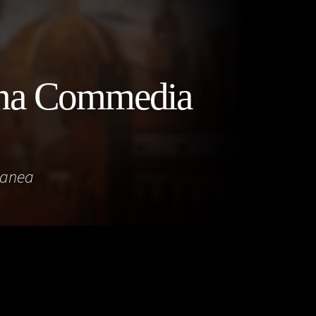
vina Commedia
ranea