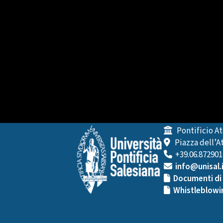
Pontificio At
Piazza dell’At
+39.06.872901
info@unisal.
Documenti di 
Whistleblowi