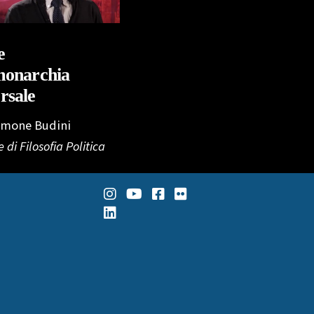
e
monarchia
rsale
Simone Budini
 di Filosofia Politica