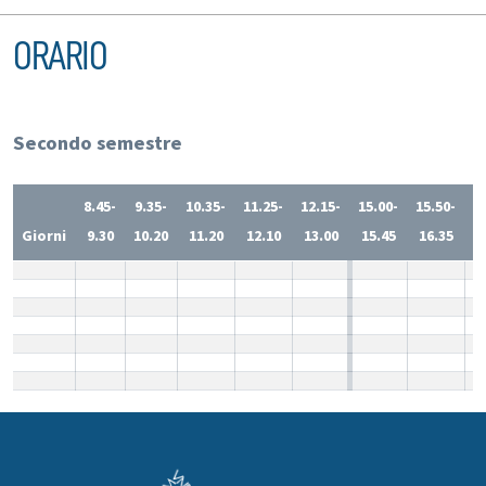
ORARIO
Secondo semestre
8.45-
9.35-
10.35-
11.25-
12.15-
15.00-
15.50-
1
Giorni
9.30
10.20
11.20
12.10
13.00
15.45
16.35
1