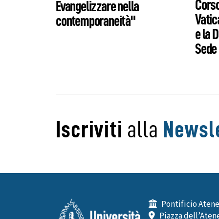
Corso
Evangelizzare nella
Vatic
contemporaneità"
e la 
Sede 
Iscriviti
alla
Newsle
Pontificio Atene
Piazza dell’Atene