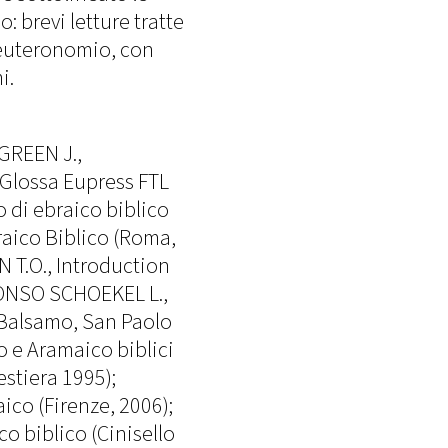
o: brevi letture tratte
 Deuteronomio, con
i.
GREEN J.,
 Glossa Eupress FTL
so di ebraico biblico
raico Biblico (Roma,
 T.O., Introduction
LONSO SCHOEKEL L.,
o Balsamo, San Paolo
o e Aramaico biblici
estiera 1995);
ico (Firenze, 2006);
ico biblico (Cinisello