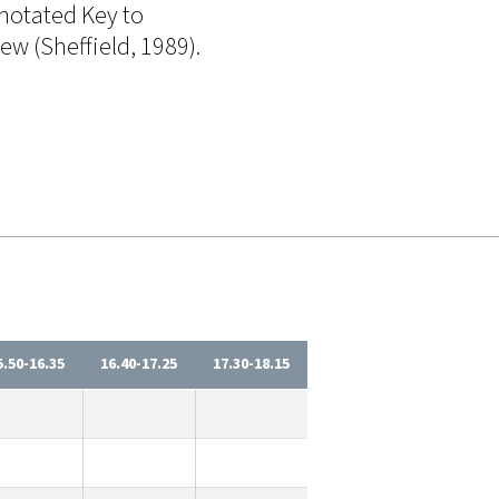
notated Key to
ew (Sheffield, 1989).
5.50-16.35
16.40-17.25
17.30-18.15