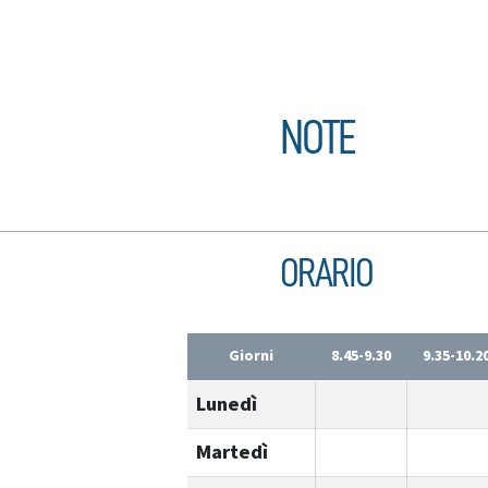
NOTE
ORARIO
Giorni
8.45-9.30
9.35-10.2
Lunedì
Martedì