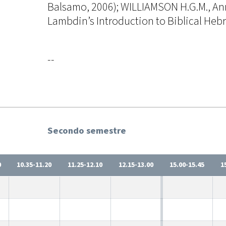
Balsamo, 2006); WILLIAMSON H.G.M., An
Lambdin’s Introduction to Biblical Hebr
--
Secondo semestre
0
10.35-11.20
11.25-12.10
12.15-13.00
15.00-15.45
1