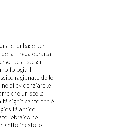
uistici di base per
della lingua ebraica.
so i testi stessi
morfologia. Il
ssico ragionato delle
fine di evidenziare le
game che unisce la
nità significante che è
igiosità antico-
to l’ebraico nel
e sottolineato le