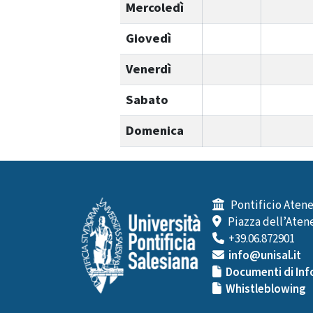
Mercoledì
Giovedì
Venerdì
Sabato
Domenica
Pontificio Atene
Piazza dell’Atene
+39.06.872901
info@unisal.it
Documenti di Inf
Whistleblowing