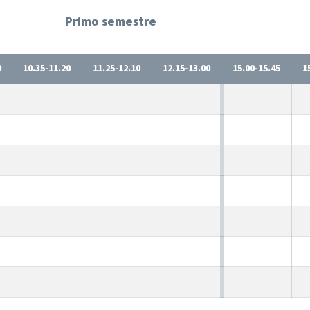
Primo semestre
0
10.35-11.20
11.25-12.10
12.15-13.00
15.00-15.45
1