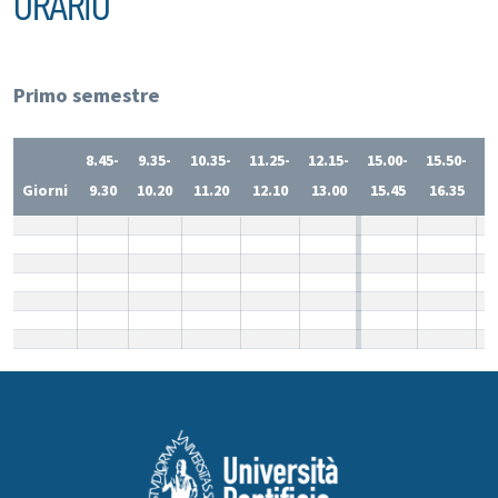
ORARIO
Primo semestre
8.45-
9.35-
10.35-
11.25-
12.15-
15.00-
15.50-
1
Giorni
9.30
10.20
11.20
12.10
13.00
15.45
16.35
1