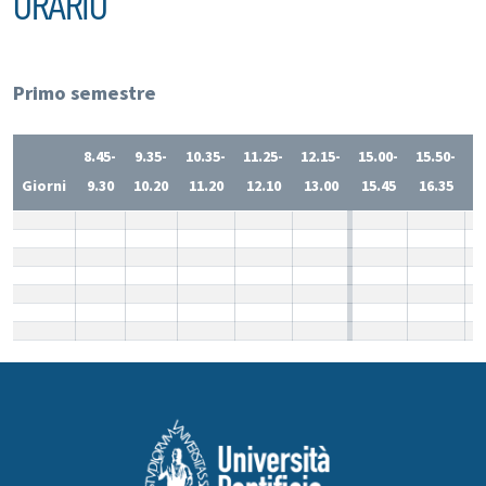
ORARIO
Primo semestre
8.45-
9.35-
10.35-
11.25-
12.15-
15.00-
15.50-
1
Giorni
9.30
10.20
11.20
12.10
13.00
15.45
16.35
1