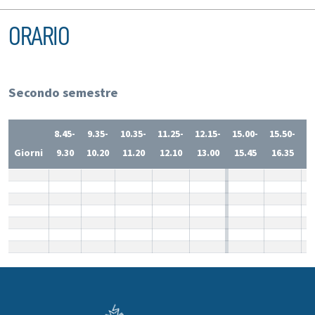
ORARIO
Secondo semestre
8.45-
9.35-
10.35-
11.25-
12.15-
15.00-
15.50-
1
Giorni
9.30
10.20
11.20
12.10
13.00
15.45
16.35
1