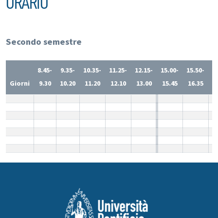
ORARIO
Secondo semestre
8.45-
9.35-
10.35-
11.25-
12.15-
15.00-
15.50-
1
Giorni
9.30
10.20
11.20
12.10
13.00
15.45
16.35
1