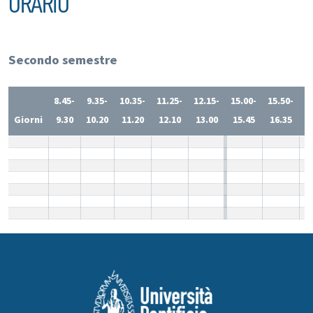
ORARIO
Secondo semestre
8.45-
9.35-
10.35-
11.25-
12.15-
15.00-
15.50-
1
Giorni
9.30
10.20
11.20
12.10
13.00
15.45
16.35
1