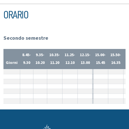
ORARIO
Secondo semestre
8.45-
9.35-
10.35-
11.25-
12.15-
15.00-
15.50-
1
Giorni
9.30
10.20
11.20
12.10
13.00
15.45
16.35
1