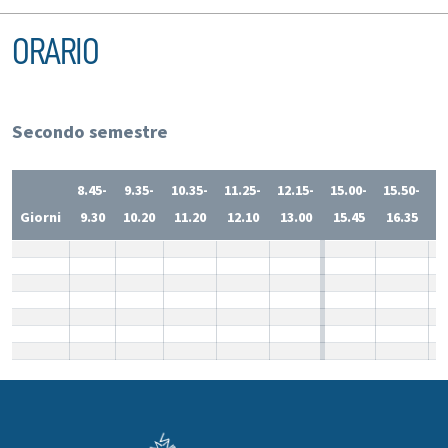
ORARIO
Secondo semestre
8.45-
9.35-
10.35-
11.25-
12.15-
15.00-
15.50-
1
Giorni
9.30
10.20
11.20
12.10
13.00
15.45
16.35
1