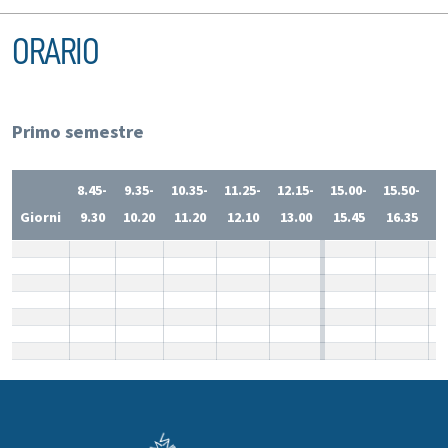
ORARIO
Primo semestre
8.45-
9.35-
10.35-
11.25-
12.15-
15.00-
15.50-
1
Giorni
9.30
10.20
11.20
12.10
13.00
15.45
16.35
1