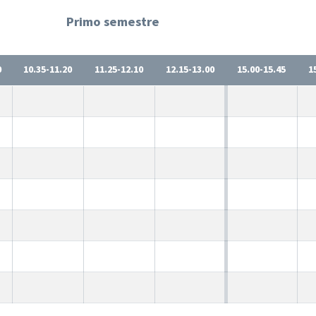
Primo semestre
0
10.35-11.20
11.25-12.10
12.15-13.00
15.00-15.45
1