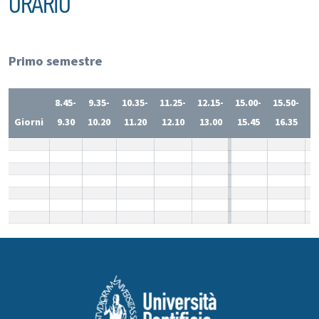
ORARIO
Primo semestre
8.45-
9.35-
10.35-
11.25-
12.15-
15.00-
15.50-
1
Giorni
9.30
10.20
11.20
12.10
13.00
15.45
16.35
1