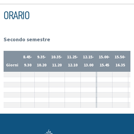
ORARIO
Secondo semestre
8.45-
9.35-
10.35-
11.25-
12.15-
15.00-
15.50-
1
Giorni
9.30
10.20
11.20
12.10
13.00
15.45
16.35
1