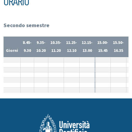
ORARIO
Secondo semestre
8.45-
9.35-
10.35-
11.25-
12.15-
15.00-
15.50-
1
Giorni
9.30
10.20
11.20
12.10
13.00
15.45
16.35
1