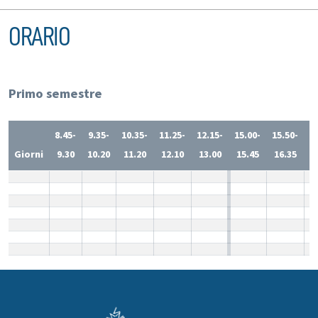
ORARIO
Primo semestre
8.45-
9.35-
10.35-
11.25-
12.15-
15.00-
15.50-
1
Giorni
9.30
10.20
11.20
12.10
13.00
15.45
16.35
1