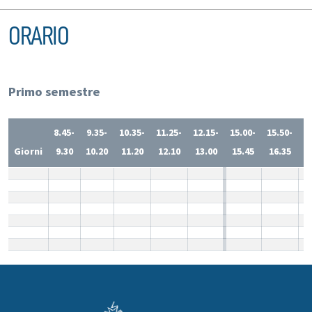
ORARIO
Primo semestre
8.45-
9.35-
10.35-
11.25-
12.15-
15.00-
15.50-
1
Giorni
9.30
10.20
11.20
12.10
13.00
15.45
16.35
1