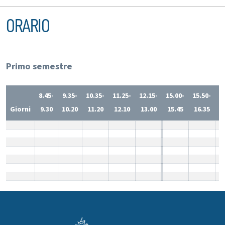
ORARIO
Primo semestre
8.45-
9.35-
10.35-
11.25-
12.15-
15.00-
15.50-
1
Giorni
9.30
10.20
11.20
12.10
13.00
15.45
16.35
1