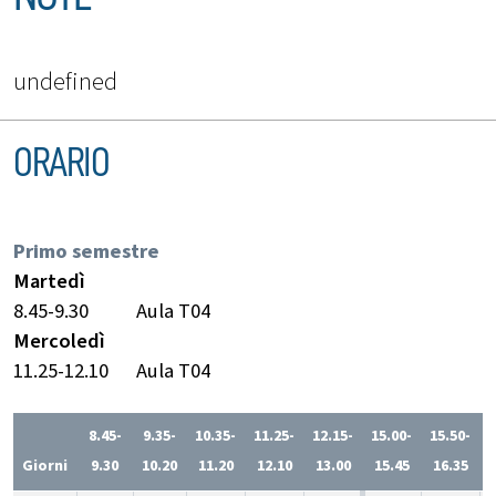
undefined
ORARIO
Primo semestre
Martedì
8.45-9.30
Aula T04
Mercoledì
11.25-12.10
Aula T04
8.45-
9.35-
10.35-
11.25-
12.15-
15.00-
15.50-
1
Giorni
9.30
10.20
11.20
12.10
13.00
15.45
16.35