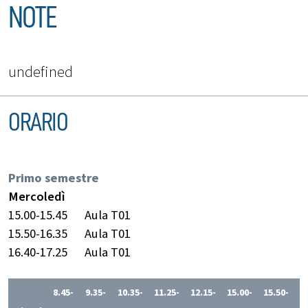
NOTE
undefined
ORARIO
Primo semestre
Mercoledì
15.00-15.45
Aula T01
15.50-16.35
Aula T01
16.40-17.25
Aula T01
8.45-
9.35-
10.35-
11.25-
12.15-
15.00-
15.50-
1