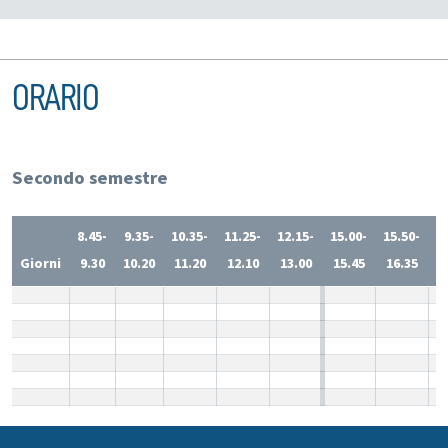
ORARIO
Secondo semestre
8.45-
9.35-
10.35-
11.25-
12.15-
15.00-
15.50-
1
Giorni
9.30
10.20
11.20
12.10
13.00
15.45
16.35
1