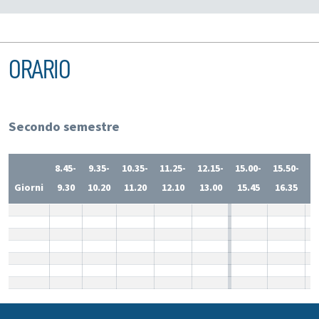
ORARIO
Secondo semestre
8.45-
9.35-
10.35-
11.25-
12.15-
15.00-
15.50-
1
Giorni
9.30
10.20
11.20
12.10
13.00
15.45
16.35
1