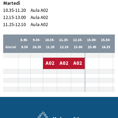
Martedì
10.35-11.20
Aula A02
12.15-13.00
Aula A02
11.25-12.10
Aula A02
8.45-
9.35-
10.35-
11.25-
12.15-
15.00-
15.50-
1
Giorni
9.30
10.20
11.20
12.10
13.00
15.45
16.35
1
A02
A02
A02