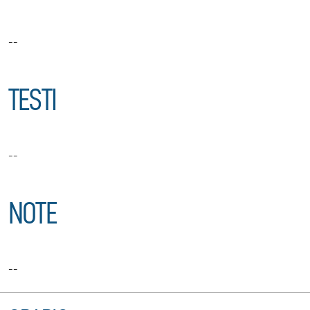
--
TESTI
--
NOTE
--