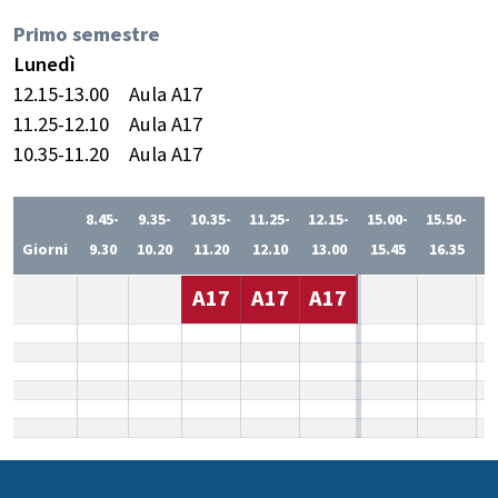
Primo semestre
Lunedì
12.15-13.00
Aula A17
11.25-12.10
Aula A17
10.35-11.20
Aula A17
8.45-
9.35-
10.35-
11.25-
12.15-
15.00-
15.50-
1
Giorni
9.30
10.20
11.20
12.10
13.00
15.45
16.35
1
A17
A17
A17