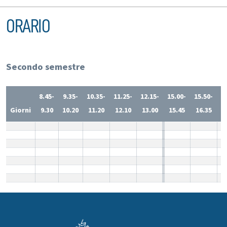
ORARIO
Secondo semestre
8.45-
9.35-
10.35-
11.25-
12.15-
15.00-
15.50-
1
Giorni
9.30
10.20
11.20
12.10
13.00
15.45
16.35
1