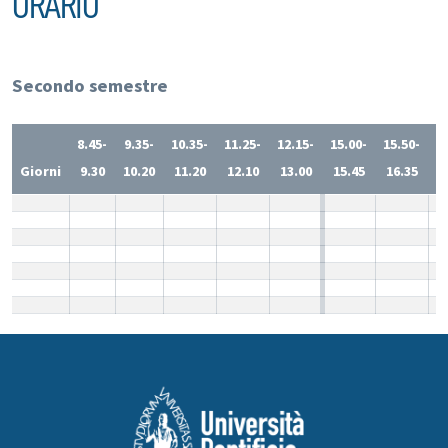
ORARIO
Secondo semestre
8.45-
9.35-
10.35-
11.25-
12.15-
15.00-
15.50-
1
Giorni
9.30
10.20
11.20
12.10
13.00
15.45
16.35
1