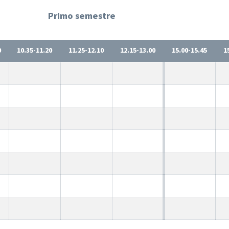
Primo semestre
0
10.35-11.20
11.25-12.10
12.15-13.00
15.00-15.45
1