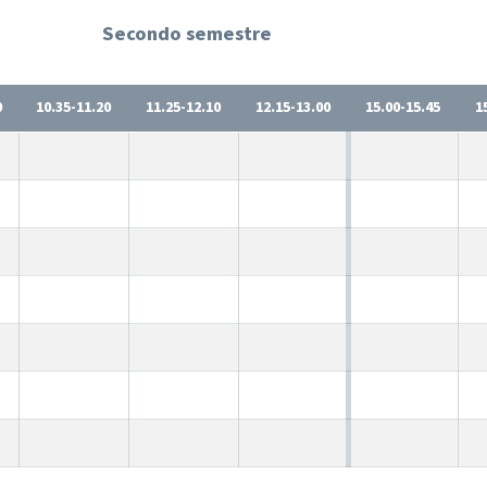
Secondo semestre
0
10.35-11.20
11.25-12.10
12.15-13.00
15.00-15.45
1