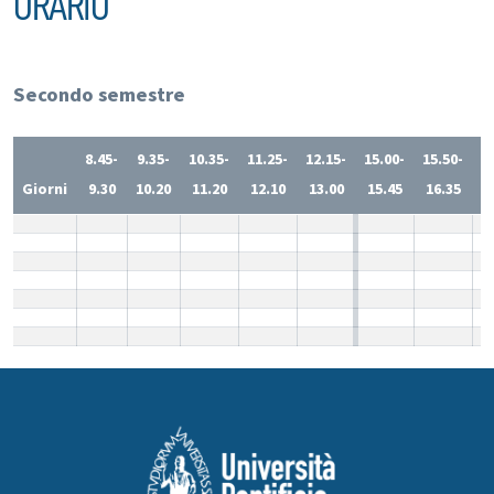
ORARIO
Secondo semestre
8.45-
9.35-
10.35-
11.25-
12.15-
15.00-
15.50-
1
Giorni
9.30
10.20
11.20
12.10
13.00
15.45
16.35
1