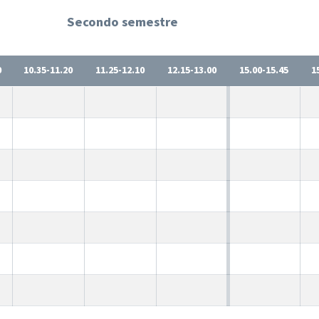
Secondo semestre
0
10.35-11.20
11.25-12.10
12.15-13.00
15.00-15.45
1