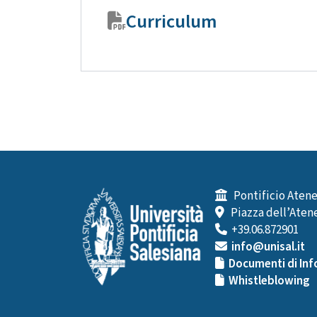
Curriculum
Pontificio Atene
Piazza dell’Atene
+39.06.872901
info@unisal.it
Documenti di Inf
Whistleblowing