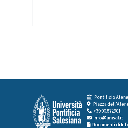
Pontificio Atene
Piazza dell’Atene
+39.06.872901
info@unisal.it
Documenti di Inf