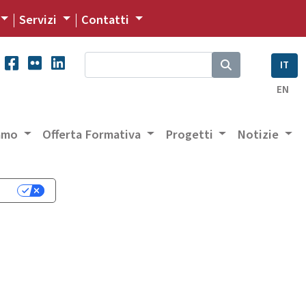
Servizi
Contatti
IT
EN
iamo
Offerta Formativa
Progetti
Notizie
cy