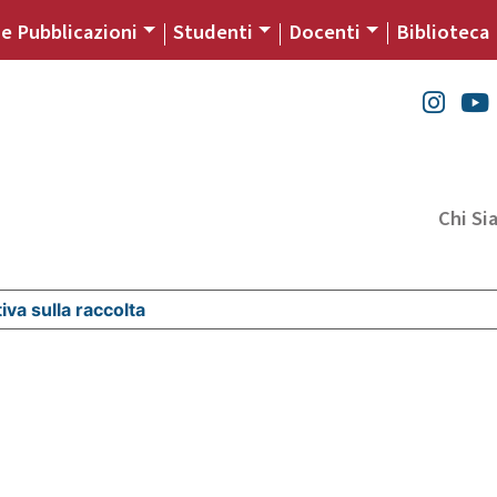
 e Pubblicazioni
Studenti
Docenti
Biblioteca
Chi S
iva sulla raccolta
Le tue preferenze relative alla priva