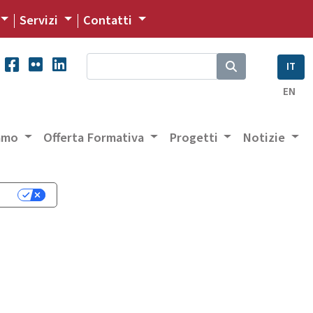
Servizi
Contatti
IT
EN
iamo
Offerta Formativa
Progetti
Notizie
cy