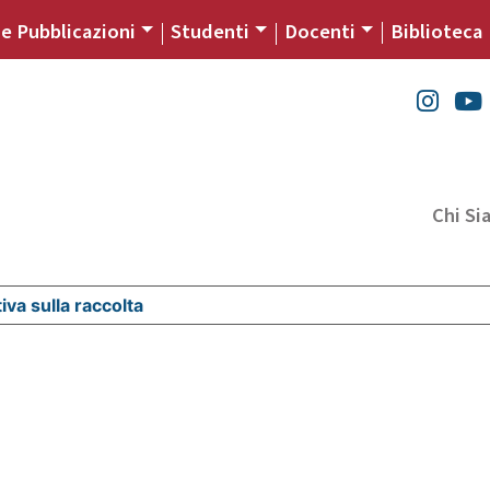
 e Pubblicazioni
Studenti
Docenti
Biblioteca
Chi S
iva sulla raccolta
Le tue preferenze relative alla priva