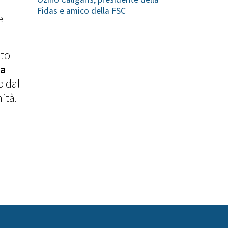
Fidas e amico della FSC
e
sto
la
o dal
ità.