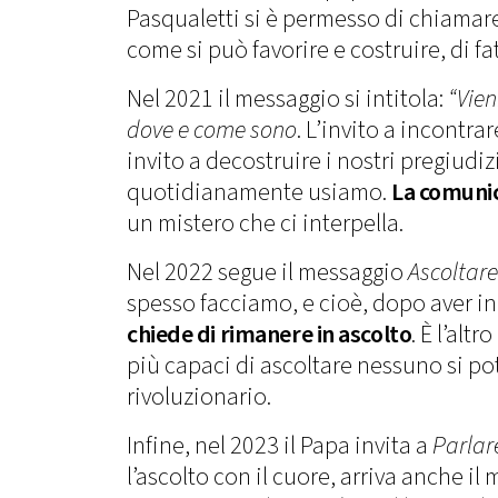
Pasqualetti si è permesso di chiamar
come si può favorire e costruire, di fat
Nel 2021 il messaggio si intitola:
“Vien
dove e come sono
. L’invito a incontr
invito a decostruire i nostri pregiudi
quotidianamente usiamo.
La comunica
un mistero che ci interpella.
Nel 2022 segue il messaggio
Ascoltare
spesso facciamo, e cioè, dopo aver i
chiede di rimanere in ascolto
. È l’al
più capaci di ascoltare nessuno si po
rivoluzionario.
Infine, nel 2023 il Papa invita a
Parlare
l’ascolto con il cuore, arriva anche i