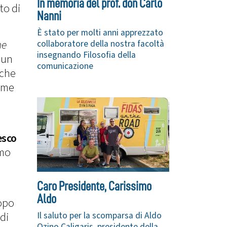
In memoria del prof. don Carlo
to di
Nanni
È stato per molti anni apprezzato
ne
collaboratore della nostra facoltà
insegnando Filosofia della
 un
comunicazione
 che
ome
esco
amo
Caro Presidente, Carissimo
Aldo
Dopo
Il saluto per la scomparsa di Aldo
 di
Ozino Caligaris, presidente della