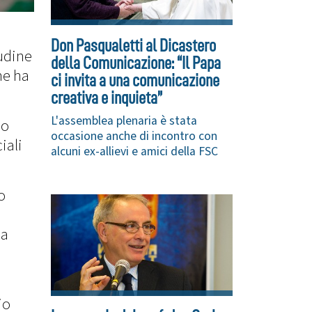
Don Pasqualetti al Dicastero
tudine
della Comunicazione: “Il Papa
he ha
ci invita a una comunicazione
creativa e inquieta”
L'assemblea plenaria è stata
do
occasione anche di incontro con
iali
alcuni ex-allievi e amici della FSC
o
 a
io