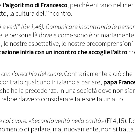
e
l’algoritmo di Francesco
, perché entrano nel meri
to, la cultura dell’incontro.
i e vedi” (Gv 1,46). Comunicare incontrando le perso
are le persone là dove e come sono è primariamente
zi, le nostre aspettative, le nostre precomprensioni
zione inizia con un incontro che accoglie l’altro
c
 con l’orecchio del cuore
. Contrariamente a ciò che
ncontrato qualcuno iniziamo a parlare,
papa Franc
tro che ha la precedenza. In una società dove non si
trebbe davvero considerare tale scelta un atto
 col cuore. «Secondo verità nella carità»
(Ef 4,15). 
l momento di parlare, ma, nuovamente, non si tratta