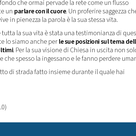
i fondo che ormai pervade la rete come un flusso
nte un
parlare con il cuore
. Un proferire saggezza ch
ive in pienezza la parola è la sua stessa vita.
tutta la sua vita è stata una testimonianza di que
te lo siamo anche per
le sue posizioni sul tema del
ultimi
. Per la sua visione di Chiesa in uscita non sol
ze che spesso la ingessano e le fanno perdere uman
to di strada fatto insieme durante il quale hai
.0)